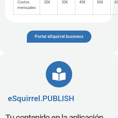
Costos
20€
30€
40€
50€
6
mensuales
Portal eSquirrel business
eSquirrel.PUBLISH
Tu contenido en la aplicación